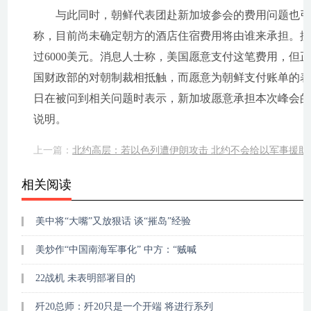
与此同时，朝鲜代表团赴新加坡参会的费用问题也引起
称，目前尚未确定朝方的酒店住宿费用将由谁来承担。
过6000美元。消息人士称，美国愿意支付这笔费用，
国财政部的对朝制裁相抵触，而愿意为朝鲜支付账单的表
日在被问到相关问题时表示，新加坡愿意承担本次峰会的
说明。
上一篇：
北约高层：若以色列遭伊朗攻击 北约不会给以军事援助
相关阅读
美中将“大嘴”又放狠话 谈“摧岛”经验
美炒作“中国南海军事化” 中方：“贼喊
22战机 未表明部署目的
歼20总师：歼20只是一个开端 将进行系列