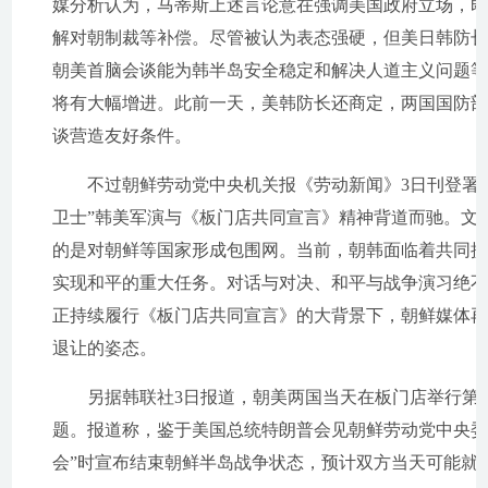
媒分析认为，马蒂斯上述言论意在强调美国政府立场，
解对朝制裁等补偿。尽管被认为表态强硬，但美日韩防长
朝美首脑会谈能为韩半岛安全稳定和解决人道主义问题
将有大幅增进。此前一天，美韩防长还商定，两国国防
谈营造友好条件。
不过朝鲜劳动党中央机关报《劳动新闻》3日刊登署名
卫士”韩美军演与《板门店共同宣言》精神背道而驰。文
的是对朝鲜等国家形成包围网。当前，朝韩面临着共同
实现和平的重大任务。对话与对决、和平与战争演习绝不
正持续履行《板门店共同宣言》的大背景下，朝鲜媒体
退让的姿态。
另据韩联社3日报道，朝美两国当天在板门店举行第四
题。报道称，鉴于美国总统特朗普会见朝鲜劳动党中央委
会”时宣布结束朝鲜半岛战争状态，预计双方当天可能就