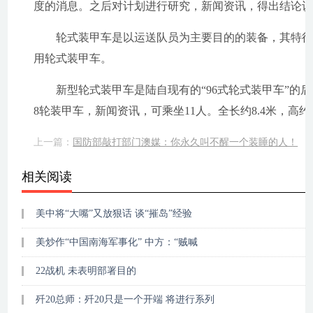
度的消息。之后对计划进行研究，新闻资讯，得出结论
轮式装甲车是以运送队员为主要目的的装备，其特征为
用轮式装甲车。
新型轮式装甲车是陆自现有的“96式轮式装甲车”的后继
8轮装甲车，新闻资讯，可乘坐11人。全长约8.4米，高约2
上一篇：
国防部敲打部门澳媒：你永久叫不醒一个装睡的人！
相关阅读
美中将“大嘴”又放狠话 谈“摧岛”经验
美炒作“中国南海军事化” 中方：“贼喊
22战机 未表明部署目的
歼20总师：歼20只是一个开端 将进行系列